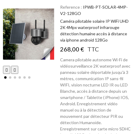
Reference :
IPWB-PT-SOLAR-4MP-
V2-128GO
Caméra pilotable solaire IP WiFi UHD
2K 4Mpx waterproof infrarouge
détection humaine accès à distance
via iphone android 128Go
268,00 €
TTC
Camera pilotable autonome Wi-Fi de
vidéosurveillance 2K waterproof avec
panneau solaire déportable jusqu'à 3
mètres, communication IP sans-fil
WIFI, vision nocturne LED IR ou LED
Blanche, accès à distance depuis un
smartphone / Tablette ( iPhone) IOS,
Android. Enregistrement vidéo
manuel ou à la détection de
mouvement par détecteur PIR ou
détection Humanoïde.
Enregistrement sur carte micro SDHC