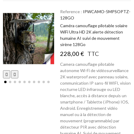
Reference :
IPWCAMO-5MPSOPTZ-
128GO
Caméra camouflage pilotable solaire
WiFi Ultra HD 2K alerte détection
humaine AI suivi de mouvement
sirène 128Go
228,00 €
TTC
Camera camouflage pilotable
autonome Wi-Fi de vidéosurveillance
2K waterproof avec panneau solaire,
communication IP sans-fil WIFI, vision
nocturne LED infrarouge ou LED
blanche, accès à distance depuis un
smartphone / Tablette ( iPhone) IOS,
Android. Enregistrement vidéo
manuel ou à la détection de
mouvement (programmable) par
détecteur PIR avec détection
humaine AI. Suivi de mouvement