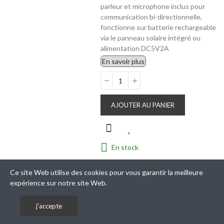
parleur et microphone inclus pour
communication bi-directionnelle,
fonctionne sur batterie rechargeable
via le panneau solaire intégré ou
alimentation DC5V2A
En savoir plus
AJOUTER AU PANIER
En stock
Ce site Web utilise des cookies pour vous garantir la meilleure
expérience sur notre site Web.
Reference :
WPTZ4K-20X-128GO
j'accepte
Double caméra pilotable solaire Wifi
Ultra HD 4K Zoom X20 IR avec alarme