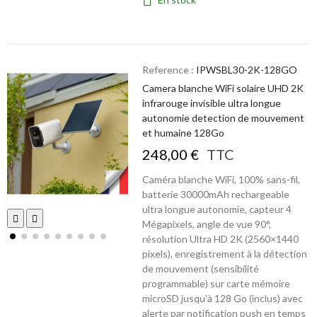
Reference :
IPWSBL30-2K-128GO
Camera blanche WiFi solaire UHD 2K
infrarouge invisible ultra longue
autonomie detection de mouvement
et humaine 128Go
248,00 €
TTC
Caméra blanche WiFi, 100% sans-fil,
batterie 30000mAh rechargeable
ultra longue autonomie, capteur 4
Mégapixels, angle de vue 90°,
résolution Ultra HD 2K (2560×1440
pixels), enregistrement à la détection
de mouvement (sensibilité
programmable) sur carte mémoire
microSD jusqu'à 128 Go (inclus) avec
alerte par notification push en temps