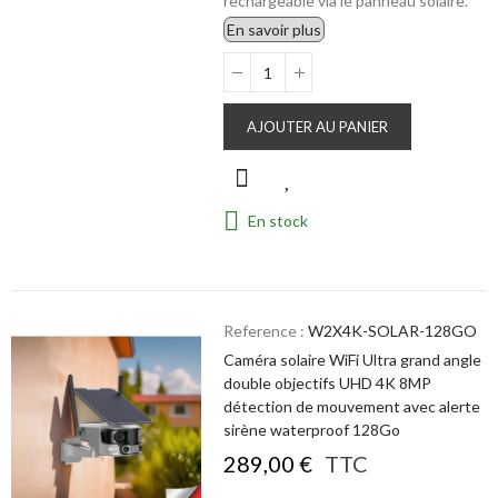
rechargeable via le panneau solaire.
En savoir plus
AJOUTER AU PANIER
En stock
Reference :
W2X4K-SOLAR-128GO
Caméra solaire WiFi Ultra grand angle
double objectifs UHD 4K 8MP
détection de mouvement avec alerte
sirène waterproof 128Go
289,00 €
TTC