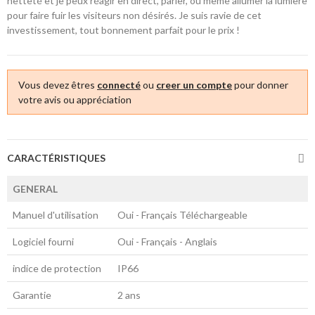
netteté et je peux réagir en direct, parler, ou même allumer la lumière
pour faire fuir les visiteurs non désirés. Je suis ravie de cet
investissement, tout bonnement parfait pour le prix !
Vous devez êtres
connecté
ou
creer un compte
pour donner
votre avis ou appréciation
CARACTÉRISTIQUES
GENERAL
Manuel d'utilisation
Oui - Français Téléchargeable
Logiciel fourni
Oui - Français - Anglais
indice de protection
IP66
Garantie
2 ans