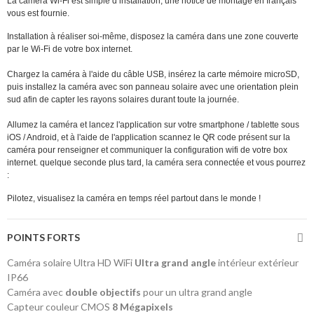
La caméra Wi-Fi est simple d’installation, une notice de montage en français
vous est fournie.
Installation à réaliser soi-même, disposez la caméra dans une zone couverte
par le Wi-Fi de votre box internet.
Chargez la caméra à l'aide du câble USB, insérez la carte mémoire microSD,
puis installez la caméra avec son panneau solaire avec une orientation plein
sud afin de capter les rayons solaires durant toute la journée.
Allumez la caméra et lancez l'application sur votre smartphone / tablette sous
iOS / Android, et à l'aide de l'application scannez le QR code présent sur la
caméra pour renseigner et communiquer la configuration wifi de votre box
internet. quelque seconde plus tard, la caméra sera connectée et vous pourrez
:
Pilotez, visualisez la caméra en temps réel partout dans le monde !
POINTS FORTS
Caméra solaire Ultra HD WiFi
Ultra grand angle
intérieur extérieur
IP66
Caméra avec
double objectifs
pour un ultra grand angle
Capteur couleur CMOS
8 Mégapixels