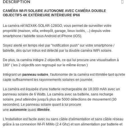
DESCRIPTION
CAMÉRA WI-FI SOLAIRE AUTONOME AVEC CAMÉRA DOUBLE
OBJECTIFS 4K EXTÉRIEURE INTÉRIEURE IP66
La caméra réf.W2X4K-SOLAR-128GO, vous permet de surveiller votre
propriété (maison, villa, entrepôt, garage, lieux isolés, ...) depuis votre
smartphone / tablette sous Android et iPhone (iOS).
Soyez alerté en temps réel par "notification push" sur votre smartphone /
tablette, dès qu'un intrus est détecté par la double caméra WiFi solaire.
De plus, la caméra intègre 2 objectifs, ce qui lui procure une visualisation à
180° ( les 2 objectifs son regroupé sur le même écran )
Intégrant un
panneau solaire
, l'autonomie de la caméra est illimitée tant qu'elle
capte suffisamment les rayonnements solaires en journée.
La caméra est équipée d'une batterie rechargeable de 18.000 mAh avec un
panneau solaire de 6 Watts. La caméra avec sa batterie, sans recharge
solaire, peut atteindre
jusqu'à plus de 5000 détections de mouvement (30
secondes). Le panneau solaire quant à lui procure
une
autonomie
quasi
illimitée
.
L'Installation est facile avec ou sans câble d'alimentation et sans câble réseau
grâce à sa connexion Wi-Fi MiMo (2.4 Ghz) et son alimentation par batterie et