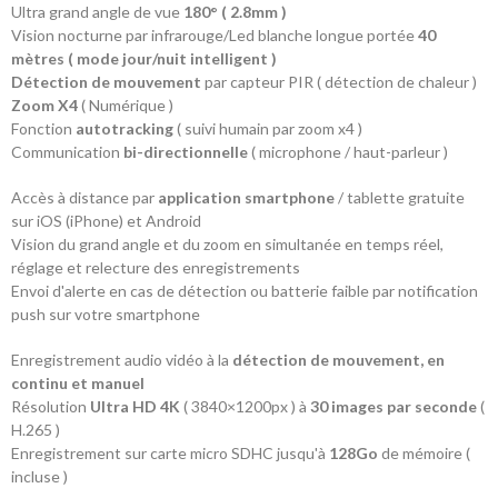
Ultra grand angle de vue
180° ( 2.8mm )
Vision nocturne par infrarouge/Led blanche longue portée
40
mètres ( mode jour/nuit intelligent )
Détection de mouvement
par capteur PIR ( détection de chaleur )
Zoom X4
( Numérique )
Fonction
autotracking
( suivi humain par zoom x4 )
Communication
bi-directionnelle
( microphone / haut-parleur )
Accès à distance par
application smartphone
/ tablette gratuite
sur iOS (iPhone) et Android
Vision du grand angle et du zoom en simultanée en temps réel,
réglage et relecture des enregistrements
Envoi d'alerte en cas de détection ou batterie faible par notification
push sur votre smartphone
Enregistrement audio vidéo à la
détection de mouvement, en
continu et manuel
Résolution
Ultra HD 4K
( 3840×1200px ) à
30 images par seconde
(
H.265 )
Enregistrement sur carte micro SDHC jusqu'à
128Go
de mémoire (
incluse )