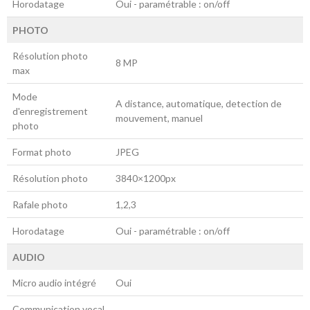
Horodatage
Oui - paramétrable : on/off
PHOTO
Résolution photo
8 MP
max
Mode
A distance, automatique, detection de
d'enregistrement
mouvement, manuel
photo
Format photo
JPEG
Résolution photo
3840×1200px
Rafale photo
1,2,3
Horodatage
Oui - paramétrable : on/off
AUDIO
Micro audio intégré
Oui
Communication vocal