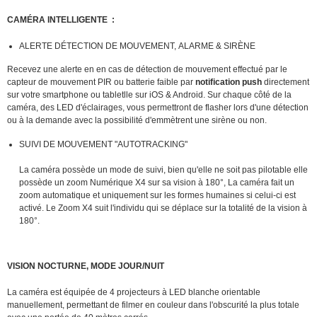
CAMÉRA INTELLIGENTE :
ALERTE DÉTECTION DE MOUVEMENT, ALARME & SIRÈNE
Recevez une alerte en en cas de détection de mouvement effectué par le
capteur de mouvement PIR ou batterie faible par
notification push
directement
sur votre smartphone ou tabletlle sur iOS & Android. Sur chaque côté de la
caméra, des LED d'éclairages, vous permettront de flasher lors d'une détection
ou à la demande avec la possibilité d'emmètrent une sirène ou non.
SUIVI DE MOUVEMENT "AUTOTRACKING"
La caméra possède un mode de suivi, bien qu'elle ne soit pas pilotable elle
possède un zoom Numérique X4 sur sa vision à 180°, La caméra fait un
zoom automatique et uniquement sur les formes humaines si celui-ci est
activé. Le Zoom X4 suit l'individu qui se déplace sur la totalité de la vision à
180°.
VISION NOCTURNE, MODE JOUR/NUIT
La caméra est équipée de 4 projecteurs à LED blanche orientable
manuellement, permettant de filmer en couleur dans l'obscurité la plus totale