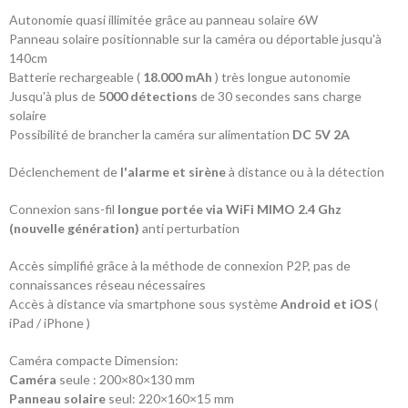
Autonomie quasi illimitée grâce au panneau solaire 6W
Panneau solaire positionnable sur la caméra ou déportable jusqu'à
140cm
Batterie rechargeable (
18.000 mAh
) très longue autonomie
Jusqu'à plus de
5000 détections
de 30 secondes sans charge
solaire
Possibilité de brancher la caméra sur alimentation
DC 5V 2A
Déclenchement de
l'alarme et sirène
à distance ou à la détection
Connexion sans-fil
longue portée via
WiFi MIMO 2.4 Ghz
(nouvelle génération)
anti perturbation
Accès simplifié grâce à la méthode de connexion P2P, pas de
connaissances réseau nécessaires
Accès à distance via smartphone sous système
Android et iOS
(
iPad / iPhone )
Caméra compacte Dimension:
Caméra
seule : 200×80×130 mm
Panneau solaire
seul: 220×160×15 mm