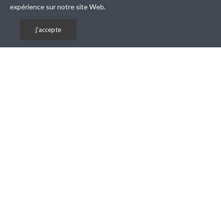
expérience sur notre site Web.
j'accepte
Tous droits réservés © ACTIVE MEDIA CONCEPT La sécurité
High-Tech 1998-2026