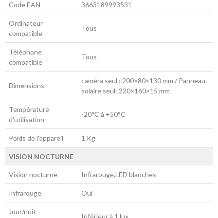
Code EAN
3663189993531
Ordinateur
Tous
compatible
Téléphone
Tous
compatible
caméra seul : 200×80×130 mm / Panneau
Dimensions
solaire seul: 220×160×15 mm
Température
-20°C à +50°C
d'utilisation
Poids de l'appareil
1 Kg
VISION NOCTURNE
Vision nocturne
Infrarouge,LED blanches
Infrarouge
Oui
Jour/nuit
Inférieur à 1 lux