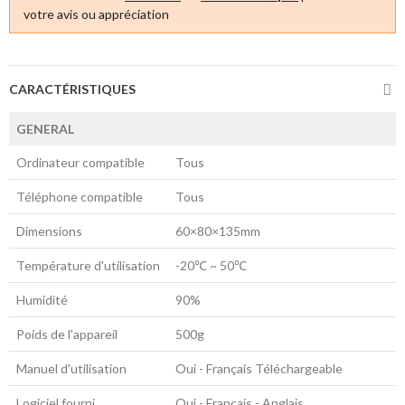
votre avis ou appréciation
CARACTÉRISTIQUES
GENERAL
Ordinateur compatible
Tous
Téléphone compatible
Tous
Dimensions
60×80×135mm
Température d'utilisation
-20℃ ~ 50℃
Humidité
90%
Poids de l'appareil
500g
Manuel d'utilisation
Oui - Français Téléchargeable
Logiciel fourni
Oui - Français - Anglais