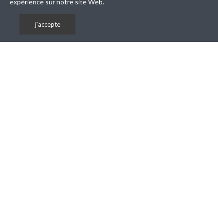
expérience sur notre site Web.
j'accepte
Tous droits réservés © ACTIVE MEDIA CONCEPT La sécurité
High-Tech 1998-2026