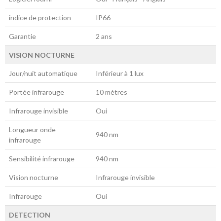
indice de protection
IP66
Garantie
2 ans
VISION NOCTURNE
Jour/nuit automatique
Inférieur à 1 lux
Portée infrarouge
10 mètres
Infrarouge invisible
Oui
Longueur onde
940 nm
infrarouge
Sensibilité infrarouge
940 nm
Vision nocturne
Infrarouge invisible
Infrarouge
Oui
DETECTION