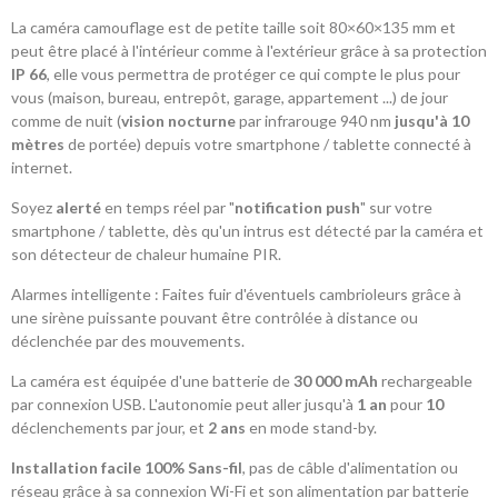
La caméra camouflage est de petite taille soit 80×60×135 mm et
peut être placé à l'intérieur comme à l'extérieur grâce à sa protection
IP 66
, elle vous permettra de protéger ce qui compte le plus pour
vous (maison, bureau, entrepôt, garage, appartement ...) de jour
comme de nuit (
vision nocturne
par infrarouge 940 nm
jusqu'à 10
mètres
de portée) depuis votre smartphone / tablette connecté à
internet.
Soyez
alerté
en temps réel par "
notification push
" sur votre
smartphone / tablette, dès qu'un intrus est détecté par la caméra et
son détecteur de chaleur humaine PIR.
Alarmes intelligente : Faites fuir d'éventuels cambrioleurs grâce à
une sirène puissante pouvant être contrôlée à distance ou
déclenchée par des mouvements.
La caméra est équipée d'une batterie de
30 000 mAh
rechargeable
par connexion USB. L'autonomie peut aller jusqu'à
1 an
pour
10
déclenchements par jour, et
2 ans
en mode stand-by.
Installation facile
100% Sans-fil
, pas de câble d'alimentation ou
réseau grâce à sa connexion Wi-Fi et son alimentation par batterie