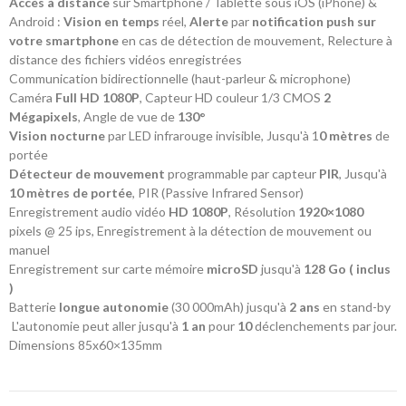
Accès à distance
sur Smartphone / Tablette sous iOS (iPhone) &
Android :
Vision en temps
réel,
Alerte
par
notification push sur
votre smartphone
en cas de détection de mouvement, Relecture à
distance des fichiers vidéos enregistrées
Communication bidirectionnelle (haut-parleur & microphone)
Caméra
Full HD 1080P
, Capteur HD couleur 1/3 CMOS
2
Mégapixels
, Angle de vue de
130°
Vision nocturne
par LED infrarouge invisible, Jusqu'à 1
0 mètres
de
portée
Détecteur de mouvement
programmable par capteur
PIR
, Jusqu'à
10 mètres de portée
, PIR (Passive Infrared Sensor)
Enregistrement audio vidéo
HD 1080P
, Résolution
1920×1080
pixels @ 25 ips, Enregistrement à la détection de mouvement ou
manuel
Enregistrement sur carte mémoire
microSD
jusqu'à
128 Go ( inclus
)
Batterie
longue autonomie
(30 000mAh) jusqu'à
2 ans
en stand-by
L'autonomie peut aller jusqu'à
1 an
pour
10
déclenchements par jour.
Dimensions 85x60×135mm